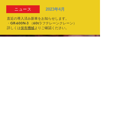
ニュース
2023年4月
直近の導入済み新車をお知らせします。
・GR-600N-3 （60tラフテレーンクレーン）
詳しくは
保有機械​
よりご確認ください。
ニュース
2023年3月
直近の導入済み新車をお知らせします。
・GR-250N-3 （25tラフテレーンクレーン）
詳しくは
保有機械
​よりご確認ください。
採用情報
2023年3月
弊社では、現在ラフター・オールテレーン全機種の
オペ
レーター及び営業の採用
を強化しております。
こちら
の採用ページより奮ってご応募ください。
お知らせ
2022年12月