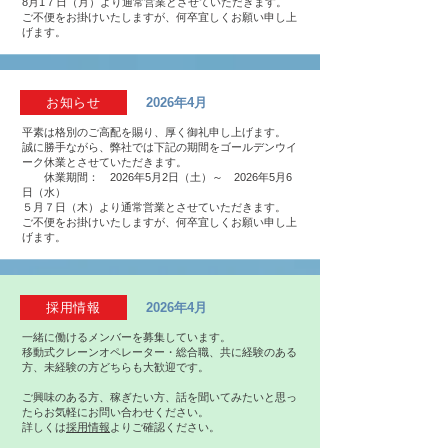
8月1７日（月）より通常営業とさせていただきます。
ご不便をお掛けいたしますが、何卒宜しくお願い申し上
げます。
お知らせ
2026年4月
平素は格別のご高配を賜り、厚く御礼申し上げます。
誠に勝手ながら、弊社では下記の期間をゴールデンウイ
ーク休業とさせていただきます。
休業期間： 2026年5月2日（土）～ 2026年5月6
日（水）
５月７日（木）より通常営業とさせていただきます。
ご不便をお掛けいたしますが、何卒宜しくお願い申し上
げます。
採用情報
2026年4月
一緒に働けるメンバーを募集しています。
移動式クレーンオペレーター・総合職、共に経験のある
方、未経験の方どちらも大歓迎です。
​ご興味のある方、稼ぎたい方、話を聞いてみたいと思っ
たらお気軽にお問い合わせください。
詳しくは
採用情報
よりご確認ください。