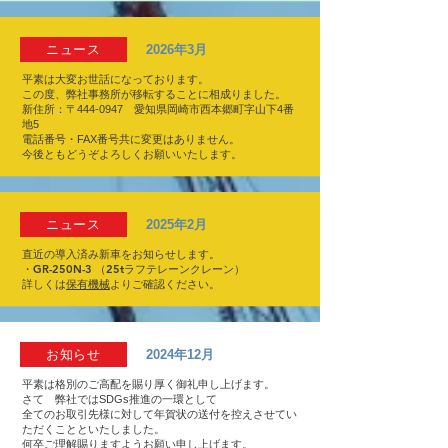
ニュース
2026年3月
平素は大変お世話になっております。
この度、弊社事務所が移転することに相成りました。
新住所：〒444-0947 愛知県岡崎市西本郷町字山下4番
地5
電話番号・FAX番号共に変更はありません。
​今後ともどうぞよろしくお願いいたします。
ニュース
2025年2月
直近の導入済み新車をお知らせします。
・GR-250N-3 （25tラフテレーンクレーン）
詳しくは
保有機械​
よりご確認ください。
お知らせ
2024年12月
平素は格別のご高配を賜り厚く御礼申し上げます。
さて 弊社ではSDGs推進の一環として
全てのお取引先様に対して年賀状の送付を控えさせてい
ただくことといたしました。
何卒ご理解賜りますようお願い申し上げます。